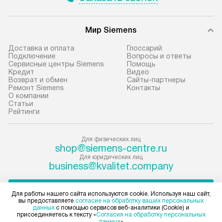
не предусмотрена.
обеспечивают п
эффективную эк
В оговоренный день служба
техники, предо
Мир Siemens
доставки доставит упакованный
ошибки и прежд
прибор до подъезда. Если
Доставка и оплата
Глоссарий
требуется переместить прибор
Стандартная уст
Подключение
Вопросы и ответы
Сервисные центры Siemens
Помощь
до двери квартиры или до места
снятие упаковки
Кредит
Видео
установки, пожалуйста,
и транспортиров
Возврат и обмен
Сайты-партнеры
Ремонт Siemens
Контакты
предварительно согласуйте это
при необходимо
О компании
с менеджером. За данную услугу
отдельных часте
Статьи
Рейтинги
взимается дополнительная плата.
монтируется в у
Учитывайте габариты прибора, если
или на заранее 
они не позволяют пронести чего
место с проверк
Для физических лиц
shop@siemens-centre.ru
через дверной проем,
а затем подключ
Для юридических лиц
то сотрудники транспортной
к существующим
business@kvalitet.company
службы не могут демонтировать
Производится пе
дверцы, ручки или другие
и краткая консу
НАПИСАТЬ РУКОВОДСТВУ
Для работы нашего сайта используются cookie. Используя наш сайт,
выступающие элементы, так как
по эксплуатации
вы предоставляете
согласие на обработку ваших персональных
данных
с помощью сервисов веб-аналитики (Cookie) и
в будущем это может привести
установку не вх
Политика конфиденциальности
присоединяетесь к тексту «
Согласия на обработку персональных
данных
»