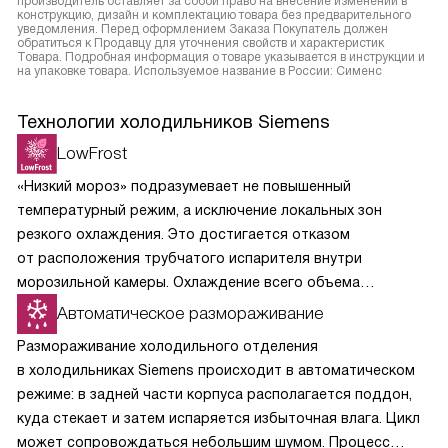
производитель оставляет за собой право на внесение изменений в
конструкцию, дизайн и комплектацию товара без предварительного
уведомления. Перед оформлением Заказа Покупатель должен
обратиться к Продавцу для уточнения свойств и характеристик
Товара. Подробная информация о товаре указывается в инструкции и
на упаковке товара. Используемое название в России: Сименс
Технологии холодильников Siemens
LowFrost
«Низкий мороз» подразумевает не повышенный
температурный режим, а исключение локальных зон
резкого охлаждения. Это достигается отказом
от расположения трубчатого испарителя внутри
морозильной камеры. Охлаждение всего объема
морозилки происходит равномерно и постепенно, что
Автоматическое размораживание
сводит выпадение конденсата и последующее
Размораживание холодильного отделения
образование наледи к минимуму. Холодильники
в холодильниках Siemens происходит в автоматическом
c конструкцией LowFrost достаточно размораживать
режиме: в задней части корпуса располагается поддон,
всего лишь один раз в год.
куда стекает и затем испаряется избыточная влага. Цикл
может сопровождаться небольшим шумом. Процесс