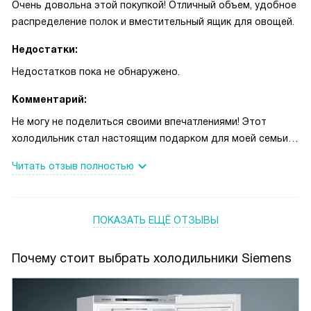
Очень довольна этой покупкой! Отличный объем, удобное
распределение полок и вместительный ящик для овощей.
Недостатки:
Недостатков пока не обнаружено.
Комментарий:
Не могу не поделиться своими впечатлениями! Этот
холодильник стал настоящим подарком для моей семьи.
Просто влюблена в его функциональность и дизайн.
Читать отзыв полностью
Удобные полки из ударопрочного стекла, которые можно
регулировать по высоте, позволяют мне разместить все
продукты так, как мне удобно. Ящик для овощей и
ПОКАЗАТЬ ЕЩЁ ОТЗЫВЫ
фруктов вместителен и удобен для хранения свежих
продуктов.
Система заморозки LowFrost - это просто мечта! Теперь
Почему стоит выбрать холодильники Siemens
мне не нужно тратить время на размораживание
морозильника, что очень удобно и экономит мое время. И
еще одной особенностью, которую я очень ценю,