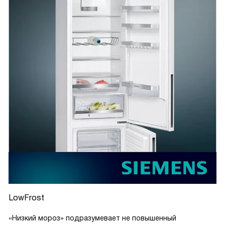
является режим суперзамораживания. Когда я прихожу из
магазина с большим количеством продуктов, я просто
включаю этот режим, и все продукты быстро
замораживаются, сохраняя свою свежесть.
Светодиодное освещение делает все продукты
видимыми и ясными, даже в глубине холодильника. Это
очень удобно, когда нужно быстро найти что-то.
И еще хочу отметить, что этот холодильник очень тихий.
Мы живем в небольшой квартире, и мне было важно,
чтобы он не создавал лишнего шума. И я очень рада, что
мой выбор пал именно на него.
В общем, я очень довольна этой покупкой и с
удовольствием рекомендую его всем своим знакомым!
LowFrost
«Низкий мороз» подразумевает не повышенный