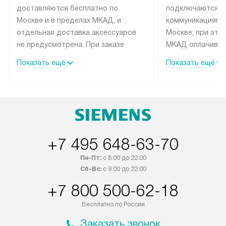
доставляются бесплатно по
подключаются к
Москве и в пределах МКАД, и
коммуникациям 
отдельная доставка аксессуаров
Москве, при это
не предусмотрена. При заказе
МКАД оплачивае
бытовой техники от Siemens,
Специалисты сер
Показать ещё
Показать ещё
рекомендуем обсудить с
партнера заним
менеджером удобное время
подключением б
доставки и способ оплаты. Товары
Siemens. Устано
со статусом «В наличии» могут
профессиональн
быть отправлены покупателю в
осуществляется
течение трех дней. Если вам
плату, и дополни
+7 495 648-63-70
интересен товар «Под заказ»,
монтажу оплачи
обсудите возможность его
прайсу. Сервис 
Пн-Пт:
с 8:00 до 22:00
приобретения с менеджером сайта.
гарантию 1 год 
Сб-Вс:
с 9:00 до 22:00
Товары с специальным лейблом
работы и испол
+7 800 500-62-18
доставляются бесплатно по
материалы. Про
Москве в пределах МКАД, и
установление, п
Бесплатно по России
отдельная доставка аксессуаров
регулярное обс
Заказать звонок