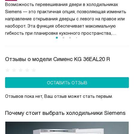
Возможность перевешивания двери в холодильниках
образование наледи к минимуму. Холодильники
Siemens — это практичная опция, позволяющая изменить
c конструкцией LowFrost достаточно размораживать
направление открывания дверцы с левого на правое или
всего лишь один раз в год.
наоборот. Эта функция обеспечивает максимальную
гибкость при планировке кухонного пространства,
помогая адаптировать технику под особенности
интерьера, расположение соседней мебели или личные
привычки пользователя. Конструкция петель в моделях
Отзывы о модели Сименс KG 36EAL20 R
Siemens тщательно продумана, чтобы процесс
перевешивания был максимально простым и часто мог
быть выполнен самостоятельно с помощью базового
ОСТАВИТЬ ОТЗЫВ
набора инструментов, делая использование холодильника
комфортным и эргономичным в любых условиях.
Отзывов пока нет, Ваш отзыв может стать первым.
Почему стоит выбрать холодильники Siemens