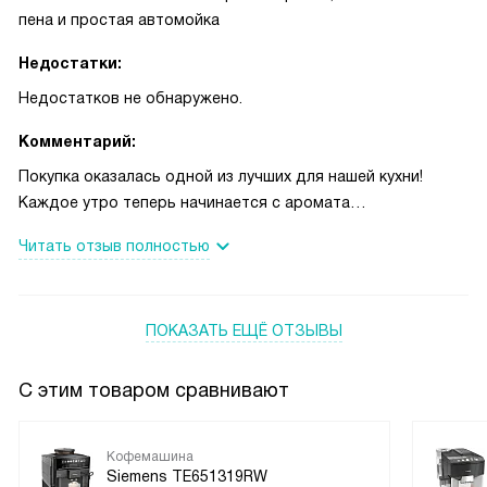
пена и простая автомойка
Недостатки:
Недостатков не обнаружено.
Комментарий:
Покупка оказалась одной из лучших для нашей кухни!
Каждое утро теперь начинается с аромата
свежесмолотого кофе, и это поднимает настроение с
Читать отзыв полностью
первого глотка. Мне нравится, что даже в спешке можно
получить хороший напиток — нажала кнопку и через пару
минут в руках уже латте с нежной пеной! Фильтр с
ПОКАЗАТЬ ЕЩЁ ОТЗЫВЫ
картриджем заметно улучшил вкус воды, что особенно
важно, когда готовишь много напитков подряд.
Контейнер для зерен вмещает достаточно, чтобы не
С этим товаром сравнивают
доливать каждый день, а возможность готовить две
чашки одновременно выручала на семейных завтраках! Я
Кофемашина
очень довольна: аппарат стал частью наших утренних
Siemens TE651319RW