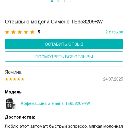
запускать цикл заваривания. OneTouch DoubleCup
доступен для различных рецептов — от эспрессо
до лунго, — и легко настраивается под предпочтения
Отзывы о модели Сименс TE658209RW
пользователей.
5
2 отзыва
ОСТАВИТЬ ОТЗЫВ
ПОСМОТРЕТЬ ВСЕ ОТЗЫВЫ
Ясмина
24.07.2025
Модель:
Кофемашина Siemens TE658209RW
Достоинства:
Люблю этот автомат: быстрый эспрессо, мягкая молочная