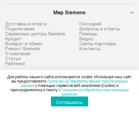
эффективную эк
В оговоренный день служба
техники, предо
Мир Siemens
доставки доставит упакованный
ошибки и прежд
прибор до подъезда. Если
Доставка и оплата
Глоссарий
требуется переместить прибор
Стандартная уст
Подключение
Вопросы и ответы
Сервисные центры Siemens
Помощь
до двери квартиры или до места
снятие упаковки
Кредит
Видео
установки, пожалуйста,
и транспортиров
Возврат и обмен
Сайты-партнеры
Ремонт Siemens
Контакты
предварительно согласуйте это
при необходимо
О компании
с менеджером. За данную услугу
отдельных часте
Статьи
Рейтинги
взимается дополнительная плата.
монтируется в у
Учитывайте габариты прибора, если
или на заранее 
Для работы нашего сайта используются cookie. Используя наш сайт,
они не позволяют пронести чего
место с проверк
Для физических лиц
вы предоставляете
согласие на обработку ваших персональных
shop@siemens-centre.ru
данных
с помощью сервисов веб-аналитики (Cookie) и
через дверной проем,
а затем подключ
присоединяетесь к тексту «
Согласия на обработку персональных
Для юридических лиц
данных
»
то сотрудники транспортной
к существующим
business@kvalitet.company
Соглашаюсь
службы не могут демонтировать
Производится пе
дверцы, ручки или другие
и краткая консу
НАПИСАТЬ РУКОВОДСТВУ
выступающие элементы, так как
по эксплуатации
в будущем это может привести
установку не вх
Политика конфиденциальности
к отказу в проведении ремонта
коммуникаций, 
Условия продажи