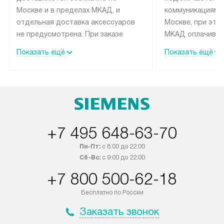
Москве и в пределах МКАД, и
коммуникациям 
отдельная доставка аксессуаров
Москве, при это
не предусмотрена. При заказе
МКАД оплачивае
бытовой техники от Siemens,
Специалисты сер
Показать ещё
Показать ещё
рекомендуем обсудить с
партнера заним
менеджером удобное время
подключением б
доставки и способ оплаты. Товары
Siemens. Устано
со статусом «В наличии» могут
профессиональн
быть отправлены покупателю в
осуществляется
течение трех дней. Если вам
плату, и дополни
+7 495 648-63-70
интересен товар «Под заказ»,
монтажу оплачи
обсудите возможность его
прайсу. Сервис 
Пн-Пт:
с 8:00 до 22:00
приобретения с менеджером сайта.
гарантию 1 год 
Сб-Вс:
с 9:00 до 22:00
Товары с специальным лейблом
работы и испол
+7 800 500-62-18
доставляются бесплатно по
материалы. Про
Москве в пределах МКАД, и
установление, п
Бесплатно по России
отдельная доставка аксессуаров
регулярное обс
Заказать звонок
не предусмотрена.
обеспечивают п