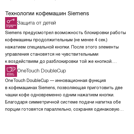
Технологии кофемашин Siemens
Защита от детей
Siemens предусмотрел возможность блокировки работы
кофемашины продолжительным (не менее 4 сек.)
нажатием специальной кнопки. После этого элементы
управления становятся не чувствительными
к воздействиям до разблокировки той же кнопкой.
Вероятность, что малыш случайным образом повторит
OneTouch DoubleCup
подобные действия, стремится к нулю.
OneTouch DoubleCup — инновационная функция
в кофемашинах Siemens, позволяющая приготовить две
чашки кофе одновременно одним нажатием кнопки.
Благодаря симметричной системе подачи напитка обе
порции готовятся параллельно, сохраняя одинаковую
температуру, крепость и качество. Эта технология
экономит время утром или при приёме гостей,
обеспечивая идеальный кофе без необходимости дважды