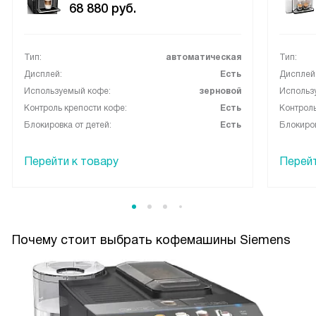
ритуалов и делает будни уютнее!
68 880
руб.
Тип:
автоматическая
Тип:
Дисплей:
Есть
Дисплей
Используемый кофе:
зерновой
Использ
Контроль крепости кофе:
Есть
Контроль
Блокировка от детей:
Есть
Блокиров
Перейти к товару
Перейт
Почему стоит выбрать кофемашины Siemens