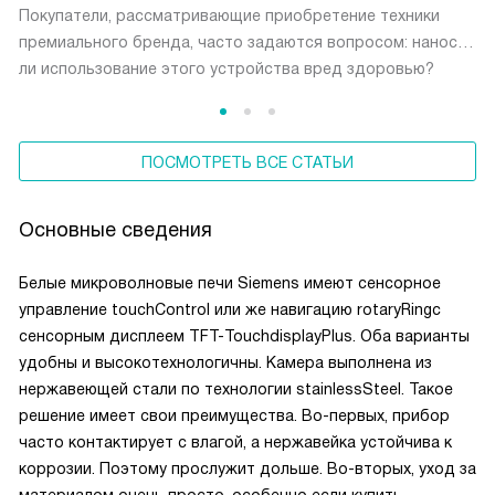
Покупатели, рассматривающие приобретение техники
премиального бренда, часто задаются вопросом: наносит
ли использование этого устройства вред здоровью?
Пора разобрать этот вопрос с инженерной точки зрения,
опираясь на физику процессов и реальные технические
характеристики оборудования.
ПОСМОТРЕТЬ ВСЕ СТАТЬИ
Основные сведения
Белые микроволновые печи Siemens имеют сенсорное
управление touchControl или же навигацию rotaryRingс
сенсорным дисплеем TFT-TouchdisplayPlus. Оба варианты
удобны и высокотехнологичны. Камера выполнена из
нержавеющей стали по технологии stainlessSteel. Такое
решение имеет свои преимущества. Во-первых, прибор
часто контактирует с влагой, а нержавейка устойчива к
коррозии. Поэтому прослужит дольше. Во-вторых, уход за