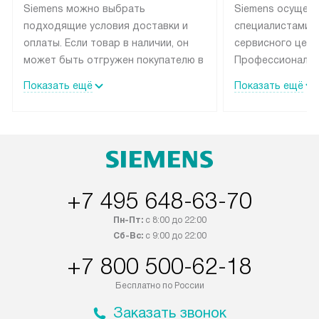
Siemens можно выбрать
Siemens осущес
подходящие условия доставки и
специалистами 
оплаты. Если товар в наличии, он
сервисного цент
может быть отгружен покупателю в
Профессиональн
течение трех дней. Техника со
гарантия долгой
Показать ещё
Показать ещё
специальным лейблом
эксплуатации те
доставляется бесплатно по
мастера за МКА
Москве. Выезд за МКАД
дополнительную 
оплачивается дополнительно.
+7 495 648-63-70
Пн-Пт:
с 8:00 до 22:00
Сб-Вс:
с 9:00 до 22:00
+7 800 500-62-18
Бесплатно по России
Заказать звонок