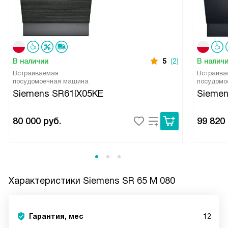
В наличии
5
(2)
В налич
Встраиваемая
Встраива
посудомоечная машина
посудомо
Siemens SR61IX05KE
Sieme
80 000
руб.
99 820
Характеристики
Siemens SR 65 M 080
Гарантия, мес
12