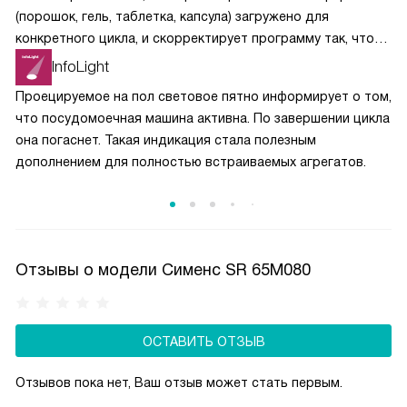
(порошок, гель, таблетка, капсула) загружено для
конкретного цикла, и скорректирует программу так, чтобы
химические вещества растворялись постепенно
InfoLight
и своевременно вступали в реакции.
Проецируемое на пол световое пятно информирует о том,
что посудомоечная машина активна. По завершении цикла
она погаснет. Такая индикация стала полезным
дополнением для полностью встраиваемых агрегатов.
Отзывы о модели Сименс SR 65M080
ОСТАВИТЬ ОТЗЫВ
Отзывов пока нет, Ваш отзыв может стать первым.