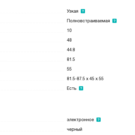
Узкая
Полновстраиваемая
10
48
44.8
81.5
55
81.5-87.5 х 45 х 55
Есть
электронное
черный