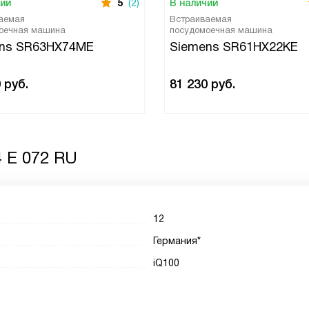
чии
5
(2)
В наличии
аемая
Встраиваемая
оечная машина
посудомоечная машина
ns SR63HX74ME
Siemens SR61HX22KE
0
руб.
81 230
руб.
 E 072 RU
12
Германия*
iQ100