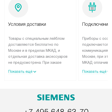
Условия доставки
Подключение 
Товары с специальным лейблом
Приборы с особ
доставляются бесплатно по
подключаются к
Москве и в пределах МКАД, и
коммуникациям 
отдельная доставка аксессуаров
Москве, при это
не предусмотрена. При заказе
МКАД оплачивае
бытовой техники от Siemens,
Специалисты сер
Показать ещё
Показать ещё
рекомендуем обсудить с
партнера заним
менеджером удобное время
подключением б
доставки и способ оплаты. Товары
Siemens. Устано
со статусом «В наличии» могут
профессиональн
быть отправлены покупателю в
осуществляется
течение трех дней. Если вам
плату, и дополни
интересен товар «Под заказ»,
монтажу оплачи