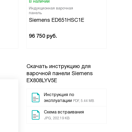
В наличии
В нали
Индукционная варочная
Индукци
панель
панель
Siemens ED651HSC1E
Siem
96 750
руб.
43 63
Скачать инструкцию для
варочной панели
Siemens
EX808LYV5E
Инструкция по
эксплуатации
PDF, 5.44 MB
Схема встраивания
JPG, 202.19 KB