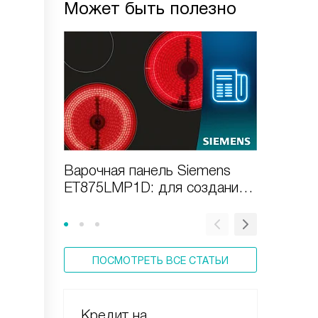
Может быть полезно
Варочная панель Siemens
Варочн
ET875LMP1D: для создания
EX975LV
кулинарных шедевров
шеф-по
ПОСМОТРЕТЬ ВСЕ СТАТЬИ
Кредит на