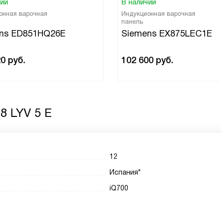
чии
В наличии
онная варочная
Индукционная варочная
панель
ns ED851HQ26E
Siemens EX875LEC1E
20
руб.
102 600
руб.
8 LYV 5 E
12
Испания*
iQ700