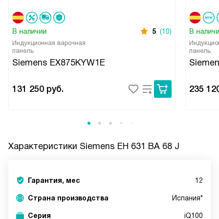
В наличии
5
(10)
В налич
Индукционная варочная
Индукцио
панель
панель
Siemens EX875KYW1E
Sieme
131 250
руб.
235 12
Характеристики
Siemens EH 631 BA 68 J
Гарантия, мес
12
Страна производства
Испания*
Серия
iQ100