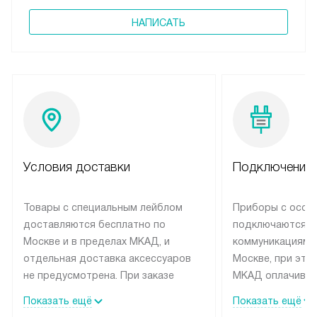
НАПИСАТЬ
Условия доставки
Подключение 
Товары с специальным лейблом
Приборы с особ
доставляются бесплатно по
подключаются к
Москве и в пределах МКАД, и
коммуникациям 
отдельная доставка аксессуаров
Москве, при это
не предусмотрена. При заказе
МКАД оплачивае
бытовой техники от Siemens,
Специалисты сер
Показать ещё
Показать ещё
рекомендуем обсудить с
партнера заним