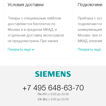
Условия доставки
Подключение 
Товары с специальным лейблом
Приборы с особ
доставляются бесплатно по
подключаются к
Москве и в пределах МКАД, и
коммуникациям 
отдельная доставка аксессуаров
Москве, при это
не предусмотрена. При заказе
МКАД оплачивае
бытовой техники от Siemens,
Специалисты сер
Показать ещё
Показать ещё
рекомендуем обсудить с
партнера заним
менеджером удобное время
подключением б
доставки и способ оплаты. Товары
Siemens. Устано
со статусом «В наличии» могут
профессиональн
быть отправлены покупателю в
осуществляется
течение трех дней. Если вам
плату, и дополни
+7 495 648-63-70
интересен товар «Под заказ»,
монтажу оплачи
обсудите возможность его
прайсу. Сервис 
Пн-Пт:
с 8:00 до 22:00
приобретения с менеджером сайта.
гарантию 1 год 
Сб-Вс:
с 9:00 до 22:00
Товары с специальным лейблом
работы и испол