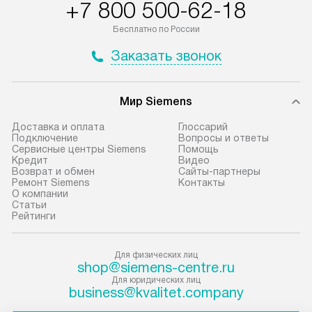
+7 800 500-62-18
доставляются бесплатно по
материалы. Про
Москве в пределах МКАД, и
установление, п
Бесплатно по России
отдельная доставка аксессуаров
регулярное обс
Заказать звонок
не предусмотрена.
обеспечивают п
эффективную эк
В оговоренный день служба
техники, предо
Мир Siemens
доставки доставит упакованный
ошибки и прежд
прибор до подъезда. Если
Доставка и оплата
Глоссарий
требуется переместить прибор
Стандартная уст
Подключение
Вопросы и ответы
Сервисные центры Siemens
Помощь
до двери квартиры или до места
снятие упаковки
Кредит
Видео
установки, пожалуйста,
и транспортиров
Возврат и обмен
Сайты-партнеры
Ремонт Siemens
Контакты
предварительно согласуйте это
при необходимо
О компании
с менеджером. За данную услугу
отдельных часте
Статьи
Рейтинги
взимается дополнительная плата.
монтируется в у
Учитывайте габариты прибора, если
или на заранее 
они не позволяют пронести чего
место с проверк
Для физических лиц
shop@siemens-centre.ru
через дверной проем,
а затем подключ
Для юридических лиц
то сотрудники транспортной
к существующим
business@kvalitet.company
службы не могут демонтировать
Производится пе