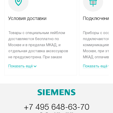
Условия доставки
Подключение 
Товары с специальным лейблом
Приборы с особ
доставляются бесплатно по
подключаются к
Москве и в пределах МКАД, и
коммуникациям 
отдельная доставка аксессуаров
Москве, при это
не предусмотрена. При заказе
МКАД оплачивае
бытовой техники от Siemens,
Специалисты сер
Показать ещё
Показать ещё
рекомендуем обсудить с
партнера заним
менеджером удобное время
подключением б
доставки и способ оплаты. Товары
Siemens. Устано
со статусом «В наличии» могут
профессиональн
быть отправлены покупателю в
осуществляется
течение трех дней. Если вам
плату, и дополни
+7 495 648-63-70
интересен товар «Под заказ»,
монтажу оплачи
обсудите возможность его
прайсу. Сервис 