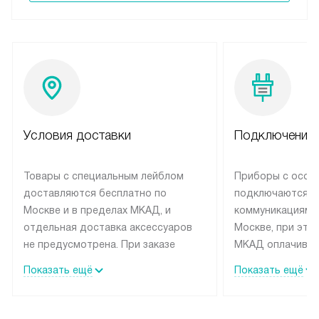
Условия доставки
Подключение 
Товары с специальным лейблом
Приборы с особ
доставляются бесплатно по
подключаются к
Москве и в пределах МКАД, и
коммуникациям 
отдельная доставка аксессуаров
Москве, при это
не предусмотрена. При заказе
МКАД оплачивае
бытовой техники от Siemens,
Специалисты сер
Показать ещё
Показать ещё
рекомендуем обсудить с
партнера заним
менеджером удобное время
подключением б
доставки и способ оплаты. Товары
Siemens. Устано