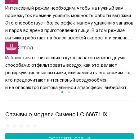
Интенсивный режим необходим, чтобы на нужный вам
промежуток времени усилить мощность работы вытяжки.
Это способствует более эффективному удалению запахов
и паров во время приготовления пищи. В этом режиме
вытяжка работает на более высокой скорости и сильнее
всасывает воздух из помещения. В зависимости
Отвод
от модели эта функция может быть активирована
Избавиться от витающих в кухне запахов можно двумя
посредством нажатия соответствующей кнопки на панели
способами: отфильтровать воздух, как это делают
управления или автоматически, если датчики обнаружат
рециркуляционные вытяжки, или заменить его свежим. Те,
повышенную концентрацию запахов или паров.
кто предпочитают интенсивный воздухообмен
Интенсивный режим незаменим при готовке блюд,
и не опасаются притока уличной атмосферы, выбирают
имеющих сильный аромат, или работе с несколькими
вытяжки с системой принудительного отведения
конфорками одновременно.
загрязненного воздуха в вентиляционную шахту или
прямиком на улицу. Большинство современных моделей
Отзывы о модели Сименс LC 66671 IX
Siemens способны работать в обоих режимах: и «Отвод»,
и «Рециркуляция».