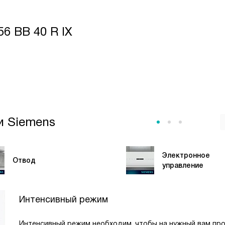
воздуха
ицу.
6 BB 40 R IX
s
вод»,
и Siemens
Электронное
Отвод
управление
Интенсивный режим
Интенсивный режим необходим, чтобы на нужный вам пр