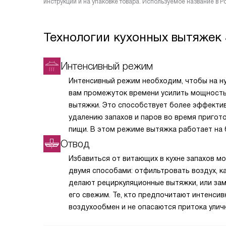
инструкции и на упаковке товара. Используемое название в 
Технологии кухонных вытяжек
Интенсивный режим
Интенсивный режим необходим, чтобы на н
вам промежуток времени усилить мощност
вытяжки. Это способствует более эффекти
удалению запахов и паров во время пригот
пищи. В этом режиме вытяжка работает на 
высокой скорости и сильнее всасывает воз
Отвод
из помещения. В зависимости от модели эт
Избавиться от витающих в кухне запахов м
функция может быть активирована посред
двумя способами: отфильтровать воздух, ка
нажатия соответствующей кнопки на панел
делают рециркуляционные вытяжки, или за
управления или автоматически, если датчик
его свежим. Те, кто предпочитают интенси
обнаружат повышенную концентрацию запа
воздухообмен и не опасаются притока улич
паров. Интенсивный режим незаменим при г
атмосферы, выбирают вытяжки с системой