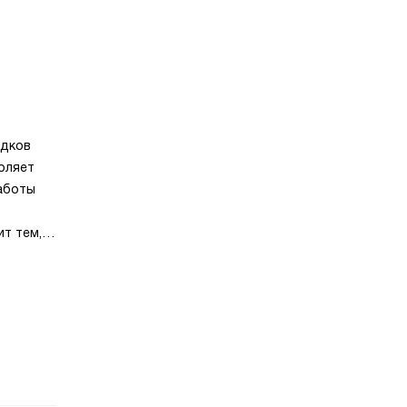
ядков
оляет
аботы
т тем,
ебует
 усилий:
м
сятся