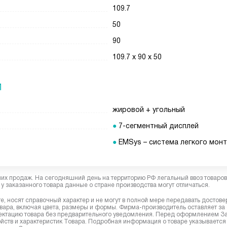
109.7
50
90
109.7 х 90 х 50
И
жировой + угольный
7-сегментный дисплей
EMSys – система легкого мон
них продаж. На сегодняшний день на территорию РФ легальный ввоз товаро
у заказанного товара данные о стране производства могут отличаться.
, носят справочный характер и не могут в полной мере передавать достов
вара, включая цвета, размеры и формы. Фирма-производитель оставляет за
лектацию товара без предварительного уведомления. Перед оформлением З
йств и характеристик Товара. Подробная информация о товаре указывается