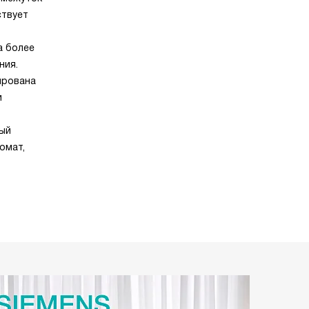
ствует
а более
ния.
ирована
и
ный
омат,