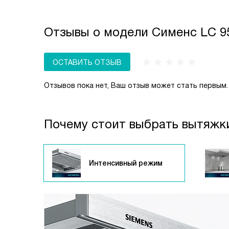
блюд, имеющих сильный аромат, или работе
принудительного отведения загрязненного 
с несколькими конфорками одновременно.
в вентиляционную шахту или прямиком на ул
Отзывы о модели Сименс LC 95
Большинство современных моделей Siemen
способны работать в обоих режимах: и «От
и «Рециркуляция».
ОСТАВИТЬ ОТЗЫВ
Отзывов пока нет, Ваш отзыв может стать первым.
Почему стоит выбрать вытяжк
Интенсивный режим