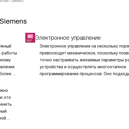
России: Сименс
 Siemens
Электронное управление
ужный
Электронное управление на несколько пор
ь работы
превосходит механическое, поскольку позв
вному
точно настраивать желаемые параметры р
овления
устройства и осуществлять многоэтапное
более
программирование процессов. Оно подходи
дух
кто любит тактильный контроль: в отличие
а
от сенсорного управления, электронное тр
ожно
ством
не только прикосновения, но и минимальных
к это
и
кнопки надо нажимать, переключатели
менить
и
поворачивать или сдвигать т.д. К элемента
вный
хов или
управления вытяжками Siemens также отно
ной
отовке
дисплей и таймер.