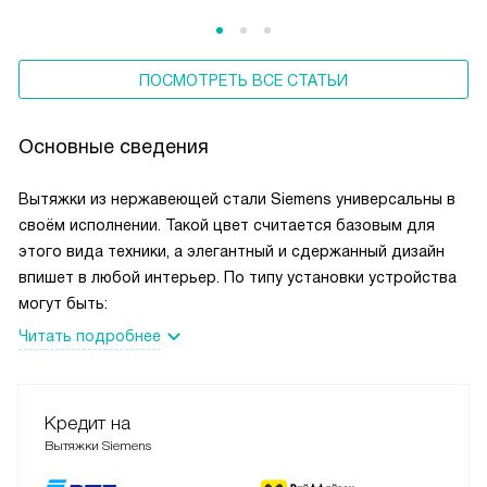
для малогабаритных кухонь до внушительных островных
конструкций для просторных студий. Чтобы не запутаться
в многообразии, классифицируем эти устройства по двум
ПОСМОТРЕТЬ ВСЕ СТАТЬИ
ключевым признакам: способу установки и принципу
очистки воздуха. Такой подход позволит вам точно
определить, какая и менно модификация подойдет для
Основные сведения
вашего дома.
Вытяжки из нержавеющей стали Siemens универсальны в
своём исполнении. Такой цвет считается базовым для
этого вида техники, а элегантный и сдержанный дизайн
впишет в любой интерьер. По типу установки устройства
могут быть:
Читать подробнее
Кредит на
Вытяжки Siemens