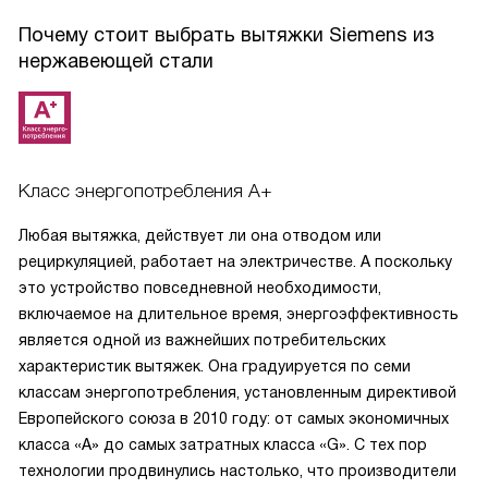
В общем, я очень рад, что выбрал именно это устройство.
Оно прекрасно вписалось в интерьер моей кухни,
Почему стоит выбрать вытяжки Siemens из
превратив ее в настоящую профессиональную кухню.
нержавеющей стали
Рекомендую всем, кто ценит комфорт и качество!
Класс энергопотребления A+
Любая вытяжка, действует ли она отводом или
рециркуляцией, работает на электричестве. А поскольку
это устройство повседневной необходимости,
включаемое на длительное время, энергоэффективность
является одной из важнейших потребительских
характеристик вытяжек. Она градуируется по семи
классам энергопотребления, установленным директивой
Европейского союза в 2010 году: от самых экономичных
класса «А» до самых затратных класса «G». С тех пор
технологии продвинулись настолько, что производители