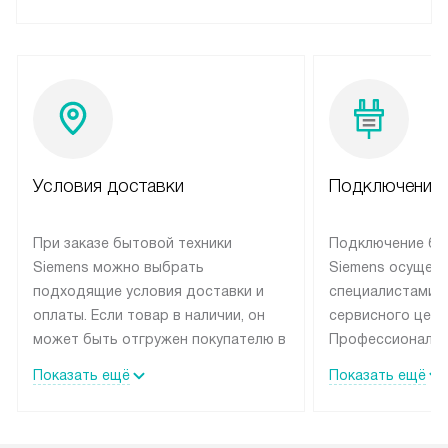
Условия доставки
Подключение 
При заказе бытовой техники
Подключение бы
Siemens можно выбрать
Siemens осущес
подходящие условия доставки и
специалистами 
оплаты. Если товар в наличии, он
сервисного цент
может быть отгружен покупателю в
Профессиональн
течение трех дней. Техника со
гарантия долгой
Показать ещё
Показать ещё
специальным лейблом
эксплуатации те
доставляется бесплатно по
мастера за МКА
Москве. Выезд за МКАД
дополнительную 