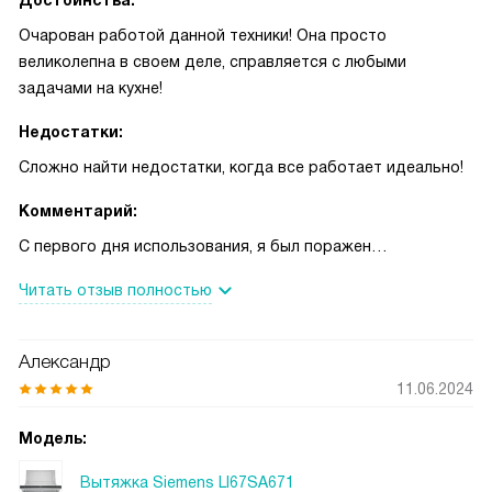
Достоинства:
Очарован работой данной техники! Она просто
великолепна в своем деле, справляется с любыми
задачами на кухне!
Недостатки:
Сложно найти недостатки, когда все работает идеально!
Комментарий:
С первого дня использования, я был поражен
эффективностью этой вытяжки. Она работает настолько
Читать отзыв полностью
тихо, что иногда даже забываю, что она включена! Но
несмотря на это, она прекрасно справляется со своей
задачей - поддержанием чистого и свежего воздуха на
Александр
кухне. Однажды я решил приготовить ужин для большой
11.06.2024
компании друзей. В меню были жареные рыба и стейки.
Как вы знаете, эти блюда могут оставить сильный запах
Модель:
на кухне. Но благодаря этой вытяжке, никто даже не
Вытяжка Siemens LI67SA671
заметил! Воздух оставался свежим и чистым весь вечер, а