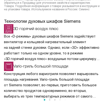
обратиться к Продавцу для уточнения свойств и характеристик
Товара. Подробная информация о товаре указывается в инструкции и
на упаковке товара. Используемое название в России: Сименс
Технологии духовых шкафов Siemens
3D горячий воздух плюс
Все «D-режимы» духовых шкафов Siemens задействуют
вентилятор и кольцевой нагревательный элемент
на задней стенке духовки. Однако, если «ЗD» эффективно
работает только на одном уровне, то в режиме
«3D горячий воздух плюс» воздушные потоки циркулируют
по всему внутреннему объему духового шкафа. Можно
Vario-гриль большой площади
готовить несколько блюд одновременно или
Конструкция любого вариогриля позволяет варьировать
использовать духовку вместо специальной сушилки для
площадь нагревания. Vario-гриль большой площади
ягод, фруктов, овощей и грибов.
от Siemens позволяет, во-первых, приготовить большое
количество продуктов одновременно, во-вторых,
выбирать из трех температурных режимов от самого
слабого для румяной корочки до глубокой прожарки для