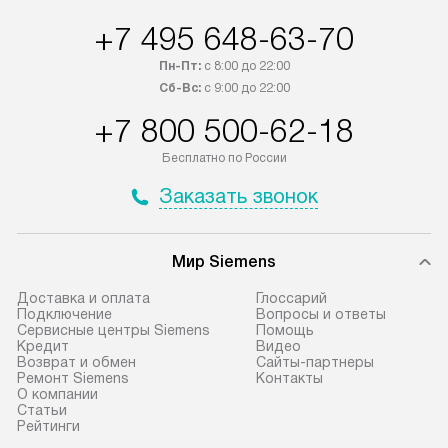
течение трех дней. Если вам
плату, и дополни
+7 495 648-63-70
интересен товар «Под заказ»,
монтажу оплачи
обсудите возможность его
прайсу. Сервис 
Пн-Пт:
с 8:00 до 22:00
приобретения с менеджером сайта.
гарантию 1 год 
Сб-Вс:
с 9:00 до 22:00
Товары с специальным лейблом
работы и испол
+7 800 500-62-18
доставляются бесплатно по
материалы. Про
Москве в пределах МКАД, и
установление, п
Бесплатно по России
отдельная доставка аксессуаров
регулярное обс
Заказать звонок
не предусмотрена.
обеспечивают п
эффективную эк
В оговоренный день служба
техники, предо
Мир Siemens
доставки доставит упакованный
ошибки и прежд
прибор до подъезда. Если
Доставка и оплата
Глоссарий
требуется переместить прибор
Стандартная уст
Подключение
Вопросы и ответы
Сервисные центры Siemens
Помощь
до двери квартиры или до места
снятие упаковки
Кредит
Видео
установки, пожалуйста,
и транспортиров
Возврат и обмен
Сайты-партнеры
Ремонт Siemens
Контакты
предварительно согласуйте это
при необходимо
О компании
с менеджером. За данную услугу
отдельных часте
Статьи
Рейтинги
взимается дополнительная плата.
монтируется в у