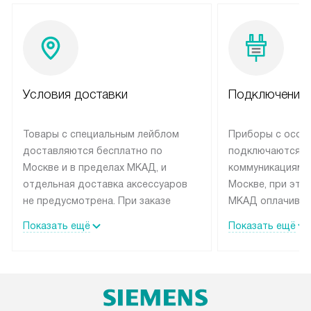
Условия доставки
Подключение 
Товары с специальным лейблом
Приборы с особ
доставляются бесплатно по
подключаются к
Москве и в пределах МКАД, и
коммуникациям 
отдельная доставка аксессуаров
Москве, при это
не предусмотрена. При заказе
МКАД оплачивае
бытовой техники от Siemens,
Специалисты сер
Показать ещё
Показать ещё
рекомендуем обсудить с
партнера заним
менеджером удобное время
подключением б
доставки и способ оплаты. Товары
Siemens. Устано
со статусом «В наличии» могут
профессиональн
быть отправлены покупателю в
осуществляется