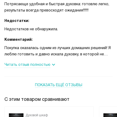
Потрясающе удобная и быстрая духовка: готовлю легко,
результаты всегда превосходят ожидания!!!!!!!
Недостатки:
Недостатков не обнаружила.
Комментарий:
Покупка оказалась одним из лучших домашних решений! Я
люблю готовить и давно искала духовку, в которой не
нужно волноваться за результат, и тут всё как по нотам:
Читать отзыв полностью
много режимов, быстрый разогрев и вместительность
позволили без хлопот испечь торт к дню рождения
дочери, который получился ровным и пышным — все
ПОКАЗАТЬ ЕЩЁ ОТЗЫВЫ
гости были в восторге! В другой раз делала пиццу по
вечерам: режим для пиццы и конвекция очень выручили,
корочка получилась хрустящей, а начинка — сочной! Это
С этим товаром сравнивают
приносит радость, когда кухня не отнимает силы, а
добавляет удобства и творчества.
Духовой шкаф
Отдельно отмечу простоту управления: яркий дисплей и