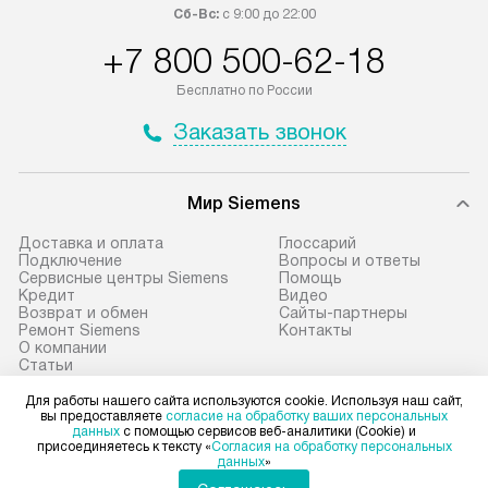
приобретения с менеджером сайта.
гарантию 1 год 
Сб-Вс:
с 9:00 до 22:00
Товары с специальным лейблом
работы и испол
+7 800 500-62-18
доставляются бесплатно по
материалы. Про
Москве в пределах МКАД, и
установление, п
Бесплатно по России
отдельная доставка аксессуаров
регулярное обс
Заказать звонок
не предусмотрена.
обеспечивают п
эффективную эк
В оговоренный день служба
техники, предо
Мир Siemens
доставки доставит упакованный
ошибки и прежд
прибор до подъезда. Если
Доставка и оплата
Глоссарий
требуется переместить прибор
Стандартная уст
Подключение
Вопросы и ответы
Сервисные центры Siemens
Помощь
до двери квартиры или до места
снятие упаковки
Кредит
Видео
установки, пожалуйста,
и транспортиров
Возврат и обмен
Сайты-партнеры
Ремонт Siemens
Контакты
предварительно согласуйте это
при необходимо
О компании
с менеджером. За данную услугу
отдельных часте
Статьи
Рейтинги
взимается дополнительная плата.
монтируется в у
Для работы нашего сайта используются cookie. Используя наш сайт,
Учитывайте габариты прибора, если
или на заранее 
вы предоставляете
согласие на обработку ваших персональных
данных
с помощью сервисов веб-аналитики (Cookie) и
они не позволяют пронести чего
место с проверк
Для физических лиц
присоединяетесь к тексту «
Согласия на обработку персональных
shop@siemens-centre.ru
данных
»
через дверной проем,
а затем подключ
Для юридических лиц