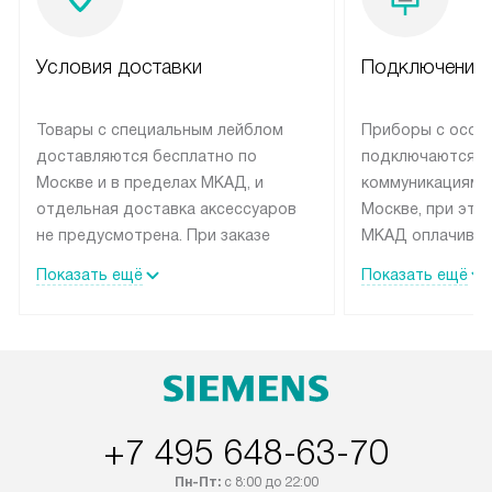
Условия доставки
Подключение 
Товары с специальным лейблом
Приборы с особ
доставляются бесплатно по
подключаются к
Москве и в пределах МКАД, и
коммуникациям 
отдельная доставка аксессуаров
Москве, при это
не предусмотрена. При заказе
МКАД оплачивае
бытовой техники от Siemens,
Специалисты сер
Показать ещё
Показать ещё
рекомендуем обсудить с
партнера заним
менеджером удобное время
подключением б
доставки и способ оплаты. Товары
Siemens. Устано
со статусом «В наличии» могут
профессиональн
быть отправлены покупателю в
осуществляется
течение трех дней. Если вам
плату, и дополни
+7 495 648-63-70
интересен товар «Под заказ»,
монтажу оплачи
обсудите возможность его
прайсу. Сервис 
Пн-Пт:
с 8:00 до 22:00