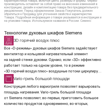
характеристиках товара, включая цвета, размеры и формы. Фирма-
производитель оставляет за собой право на внесение изменений в
конструкцию, дизайн и комплектацию товара без предварительного
уведомления. Перед оформлением Заказа Покупатель должен
обратиться к Продавцу для уточнения свойств и характеристик
Товара. Подробная информация о товаре указывается в инструкции и
на упаковке товара. Используемое название в России: Сименс
Технологии духовых шкафов Siemens
3D горячий воздух плюс
Все «D-режимы» духовых шкафов Siemens задействуют
вентилятор и кольцевой нагревательный элемент
на задней стенке духовки. Однако, если «ЗD» эффективно
работает только на одном уровне, то в режиме
«3D горячий воздух плюс» воздушные потоки циркулируют
по всему внутреннему объему духового шкафа. Можно
Vario-гриль большой площади
готовить несколько блюд одновременно или
Конструкция любого вариогриля позволяет варьировать
использовать духовку вместо специальной сушилки для
площадь нагревания. Vario-гриль большой площади
ягод, фруктов, овощей и грибов.
от Siemens позволяет, во-первых, приготовить большое
количество продуктов одновременно, во-вторых,