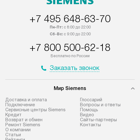
быть отправлены покупателю в
осуществляется
течение трех дней. Если вам
плату, и дополни
+7 495 648-63-70
интересен товар «Под заказ»,
монтажу оплачи
обсудите возможность его
прайсу. Сервис 
Пн-Пт:
с 8:00 до 22:00
приобретения с менеджером сайта.
гарантию 1 год 
Сб-Вс:
с 9:00 до 22:00
Товары с специальным лейблом
работы и испол
+7 800 500-62-18
доставляются бесплатно по
материалы. Про
Москве в пределах МКАД, и
установление, п
Бесплатно по России
отдельная доставка аксессуаров
регулярное обс
Заказать звонок
не предусмотрена.
обеспечивают п
эффективную эк
В оговоренный день служба
техники, предо
Мир Siemens
доставки доставит упакованный
ошибки и прежд
прибор до подъезда. Если
Доставка и оплата
Глоссарий
требуется переместить прибор
Стандартная уст
Подключение
Вопросы и ответы
Сервисные центры Siemens
Помощь
до двери квартиры или до места
снятие упаковки
Кредит
Видео
установки, пожалуйста,
и транспортиров
Возврат и обмен
Сайты-партнеры
Ремонт Siemens
Контакты
предварительно согласуйте это
при необходимо
О компании
с менеджером. За данную услугу
отдельных часте
Статьи
Рейтинги