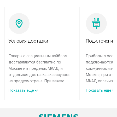
Условия доставки
Подключение 
Товары с специальным лейблом
Приборы с особ
доставляются бесплатно по
подключаются к
Москве и в пределах МКАД, и
коммуникациям 
отдельная доставка аксессуаров
Москве, при это
не предусмотрена. При заказе
МКАД оплачивае
бытовой техники от Siemens,
Специалисты сер
Показать ещё
Показать ещё
рекомендуем обсудить с
партнера заним
менеджером удобное время
подключением б
доставки и способ оплаты. Товары
Siemens. Устано
со статусом «В наличии» могут
профессиональн