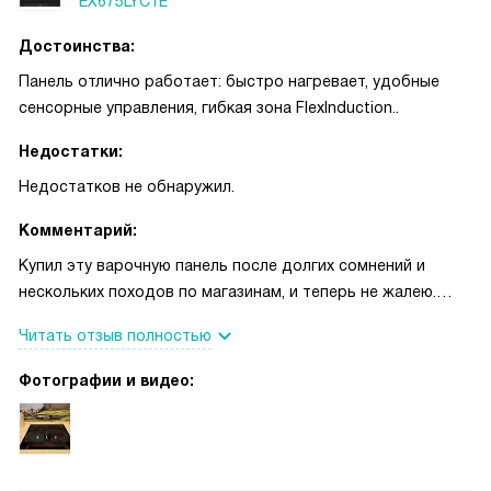
EX675LYC1E
Достоинства:
Панель отлично работает: быстро нагревает, удобные
сенсорные управления, гибкая зона FlexInduction..
Недостатки:
Недостатков не обнаружил.
Комментарий:
Купил эту варочную панель после долгих сомнений и
нескольких походов по магазинам, и теперь не жалею.
Первое, что понравилось в быту — скорость нагрева:
Читать отзыв полностью
когда нужно быстро вскипятить воду для макарон,
функция PowerBoost реально экономит время, а
Фотографии и видео:
quickStart упрощает запуск. Однажды нужно было
приготовить ужин для гостей и на скорую руку пожарить
рыбу и овощи — fryingSensor Plus помог держать
температуру ровной, ничего не пригорело. Гибкая зона