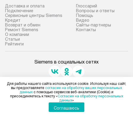
прибор до подъезда. Если
Доставка и оплата
Глоссарий
требуется переместить прибор
Стандартная уст
Подключение
Вопросы и ответы
Сервисные центры Siemens
Помощь
до двери квартиры или до места
снятие упаковки
Кредит
Видео
установки, пожалуйста,
и транспортиров
Возврат и обмен
Сайты-партнеры
Ремонт Siemens
Контакты
предварительно согласуйте это
при необходимо
О компании
с менеджером. За данную услугу
отдельных часте
Статьи
Рейтинги
взимается дополнительная плата.
монтируется в у
Учитывайте габариты прибора, если
или на заранее 
они не позволяют пронести чего
место с проверк
Siemens в социальных сетях
через дверной проем,
а затем подключ
то сотрудники транспортной
к существующим
службы не могут демонтировать
Производится пе
Для работы нашего сайта используются cookie. Используя наш сайт,
Для физических лиц
вы предоставляете
согласие на обработку ваших персональных
дверцы, ручки или другие
и краткая консу
shop@siemens-centre.ru
данных
с помощью сервисов веб-аналитики (Cookie) и
выступающие элементы, так как
по эксплуатации
присоединяетесь к тексту «
Согласия на обработку персональных
Для юридических лиц
данных
»
business@kvalitet.company
в будущем это может привести
установку не вх
Соглашаюсь
к отказу в проведении ремонта
коммуникаций, 
НАПИСАТЬ РУКОВОДСТВУ
по гарантии. Перед заказом
материалы, нав
удостоверьтесь, что сможете
и перевешивание
переместить прибор в нужное
Политика конфиденциальности
Профессиональ