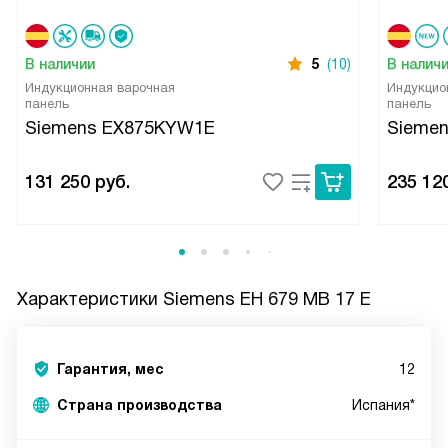
В наличии
5
(10)
В налич
Индукционная варочная
Индукцио
панель
панель
Siemens EX875KYW1E
Sieme
131 250
руб.
235 12
Характеристики
Siemens EH 679 MB 17 E
Гарантия, мес
12
Страна производства
Испания*