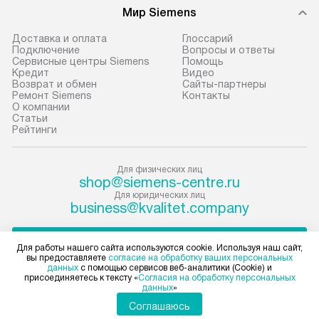
техники, предо
Мир Siemens
доставки доставит упакованный
ошибки и прежд
прибор до подъезда. Если
Доставка и оплата
Глоссарий
требуется переместить прибор
Стандартная уст
Подключение
Вопросы и ответы
Сервисные центры Siemens
Помощь
до двери квартиры или до места
снятие упаковки
Кредит
Видео
установки, пожалуйста,
и транспортиров
Возврат и обмен
Сайты-партнеры
Ремонт Siemens
Контакты
предварительно согласуйте это
при необходимо
О компании
с менеджером. За данную услугу
отдельных часте
Статьи
Рейтинги
взимается дополнительная плата.
монтируется в у
Учитывайте габариты прибора, если
или на заранее 
они не позволяют пронести чего
место с проверк
Для физических лиц
shop@siemens-centre.ru
через дверной проем,
а затем подключ
Для юридических лиц
то сотрудники транспортной
к существующим
business@kvalitet.company
службы не могут демонтировать
Производится пе
дверцы, ручки или другие
и краткая консу
НАПИСАТЬ РУКОВОДСТВУ
Для работы нашего сайта используются cookie. Используя наш сайт,
выступающие элементы, так как
по эксплуатации
вы предоставляете
согласие на обработку ваших персональных
данных
с помощью сервисов веб-аналитики (Cookie) и
в будущем это может привести
установку не вх
Политика конфиденциальности
присоединяетесь к тексту «
Согласия на обработку персональных
данных
»
к отказу в проведении ремонта
коммуникаций, 
Условия продажи
по гарантии. Перед заказом
Карта сайта
материалы, нав
Соглашаюсь