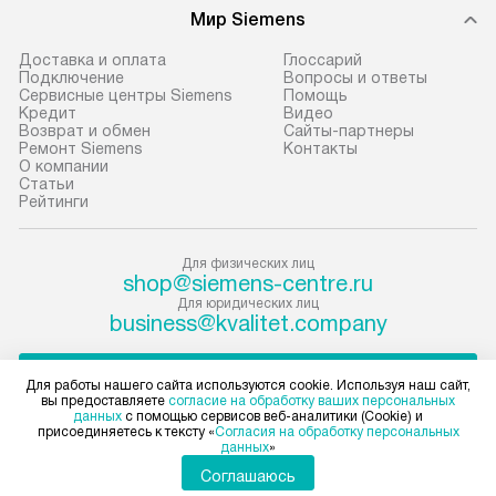
техники, предо
Мир Siemens
доставки доставит упакованный
ошибки и прежд
прибор до подъезда. Если
Доставка и оплата
Глоссарий
требуется переместить прибор
Стандартная уст
Подключение
Вопросы и ответы
Сервисные центры Siemens
Помощь
до двери квартиры или до места
снятие упаковки
Кредит
Видео
установки, пожалуйста,
и транспортиров
Возврат и обмен
Сайты-партнеры
Ремонт Siemens
Контакты
предварительно согласуйте это
при необходимо
О компании
с менеджером. За данную услугу
отдельных часте
Статьи
Рейтинги
взимается дополнительная плата.
монтируется в у
Учитывайте габариты прибора, если
или на заранее 
они не позволяют пронести чего
место с проверк
Для физических лиц
shop@siemens-centre.ru
через дверной проем,
а затем подключ
Для юридических лиц
то сотрудники транспортной
к существующим
business@kvalitet.company
службы не могут демонтировать
Производится пе
дверцы, ручки или другие
и краткая консу
НАПИСАТЬ РУКОВОДСТВУ
Для работы нашего сайта используются cookie. Используя наш сайт,
выступающие элементы, так как
по эксплуатации
вы предоставляете
согласие на обработку ваших персональных
данных
с помощью сервисов веб-аналитики (Cookie) и
в будущем это может привести
установку не вх
Политика конфиденциальности
присоединяетесь к тексту «
Согласия на обработку персональных
данных
»
к отказу в проведении ремонта
коммуникаций, 
Условия продажи
по гарантии. Перед заказом
Карта сайта
материалы, нав
Соглашаюсь