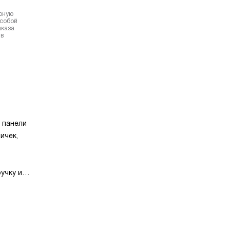
ерную
 собой
аказа
 в
 панели
ичек,
учку или
скры