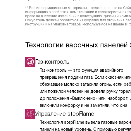
** Все информационные материалы, представленные на Сайте
информацию о свойствах, комплектации и характеристиках то
право на внесение изменений в конструкцию, дизайн и комп
Покупатель должен обратиться к Продавцу для уточнения сво
инструкции и на упаковке товара. Используемое название в 
Технологии варочных панелей
Газ-контроль
Газ-контроль — это функция аварийного
прекращения подачи газа. Если сквозняк ил
сбежавшее молоко загасили огонь, если ре
или пожилой человек не довели ручку горел
до положения «Выключено» или, наоборот,
включили конфорку и не заметили, что она
не загорелась, подача газа автоматически
Управление stepFlame
перекрывается.
Технология stepFlame вывела газовые варо
панели на новый уровень. С помощью регул