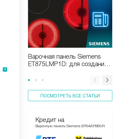
Варочная панель Siemens
Варочн
ET875LMP1D: для создания
EX975LV
и
кулинарных шедевров
шеф-по
ПОСМОТРЕТЬ ВСЕ СТАТЬИ
Кредит на
Варочную панель Siemens EP6A6PB90R