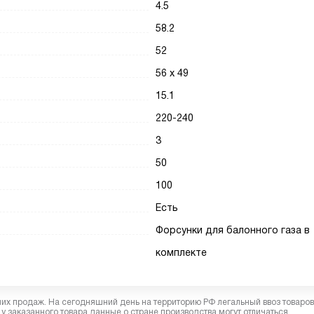
4.5
58.2
52
56 х 49
15.1
220-240
3
50
100
Есть
Форсунки для балонного газа в
комплекте
них продаж. На сегодняшний день на территорию РФ легальный ввоз товаро
у заказанного товара данные о стране производства могут отличаться.