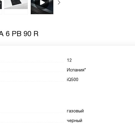
A 6 PB 90 R
12
Испания*
iQ500
газовый
черный