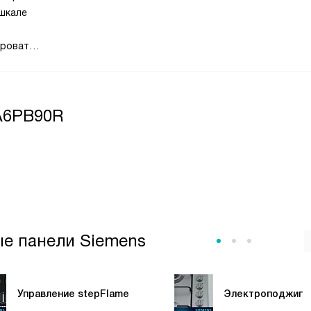
шкале
ировать
овки
A6PB90R
ые панели Siemens
Управление stepFlame
Электроподжиг