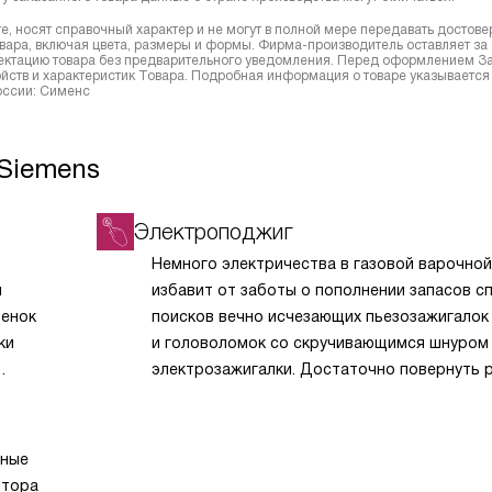
, носят справочный характер и не могут в полной мере передавать достов
вара, включая цвета, размеры и формы. Фирма-производитель оставляет за
лектацию товара без предварительного уведомления. Перед оформлением З
йств и характеристик Товара. Подробная информация о товаре указывается
России: Сименс
 Siemens
Электроподжиг
Немного электричества в газовой варочной
и
избавит от заботы о пополнении запасов сп
бенок
поисков вечно исчезающих пьезозажигалок
ки
и головоломок со скручивающимся шнуром
электрозажигалки. Достаточно повернуть р
нажать кнопку электроподжига, чтобы из и
возгорелось пламя.
чные
ятора