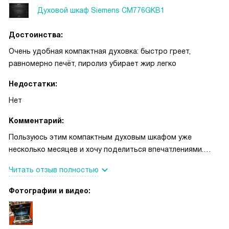
Духовой шкаф Siemens CM776GKB1
всё это добавляет удобства и уверенности при готовке.
Достоинства:
Очень удобная компактная духовка: быстро греет,
равномерно печёт, пиролиз убирает жир легко
Недостатки:
Нет
Комментарий:
Пользуюсь этим компактным духовым шкафом уже
несколько месяцев и хочу поделиться впечатлениями.
Главное — он действительно экономит время: режимы
Читать отзыв полностью
быстрый разогрев и сочетание горячего воздуха с
микроволнами помогают приготовить ужин гораздо
Фотографии и видео:
быстрее, чем раньше. Однажды вечером срочно готовила
к приходу гостей запечённые овощи и курицу — включила
комбинированный режим, и всё получилось ровно и