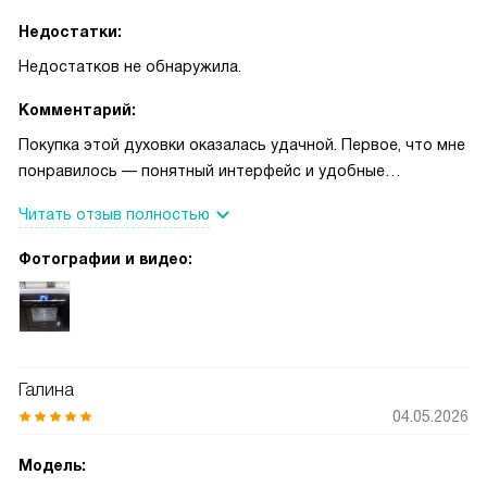
Недостатки:
Недостатков не обнаружила.
Комментарий:
Покупка этой духовки оказалась удачной. Первое, что мне
понравилось — понятный интерфейс и удобные
сенсорные переключатели. TFT-дисплей информативный,
Читать отзыв полностью
а меню CookControl Plus помогает с выбором программ,
когда не хочется долго думать. Я часто пользуюсь
Фотографии и видео:
режимом с добавлением пара — блюда остаются
сочными, особенно заметно на мясе и выпечке. 4D-
горячий воздух равномерно распределяет тепло, поэтому
пироги и противни встают без сюрпризов. Режим для
пиццы делает корочку хрустящей, а томление прекрасно
Галина
подходит для мягкого тушения. Быстрый разогрев и
04.05.2026
функция CoolStart экономят время в будни. Есть и
полезные мелочи: поддержание температуры,
Модель:
размораживание паром и индикатор остаточного тепла —