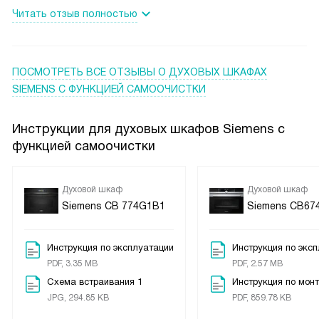
одновременно: всё равномерно, никаких подгоревших
Читать отзыв полностью
углов!
После большого ужина я оценил пиролитическую очистку
— набор посуды можно убрать, а внутри остаётся чисто,
без лишних усилий. Телескопические направляющие
ПОСМОТРЕТЬ ВСЕ ОТЗЫВЫ
О ДУХОВЫХ ШКАФАХ
удобны для тяжёлых противней, а индикатор остаточного
SIEMENS С ФУНКЦИЕЙ САМООЧИСТКИ
тепла подсказывает, когда можно касаться. В целом
прибор стал для меня частью домашнего ритма: готовить
Инструкции для духовых шкафов Siemens с
стало проще и приятнее, я экспериментирую с рецептами
функцией самоочистки
и получаю стабильный результат каждый раз!
Духовой шкаф
Духовой шкаф
Siemens CB 774G1B1
Siemens CB67
Инструкция по эксплуатации
Инструкция по экс
PDF, 3.35 MB
PDF, 2.57 MB
Схема встраивания 1
Инструкция по мон
JPG, 294.85 KB
PDF, 859.78 KB