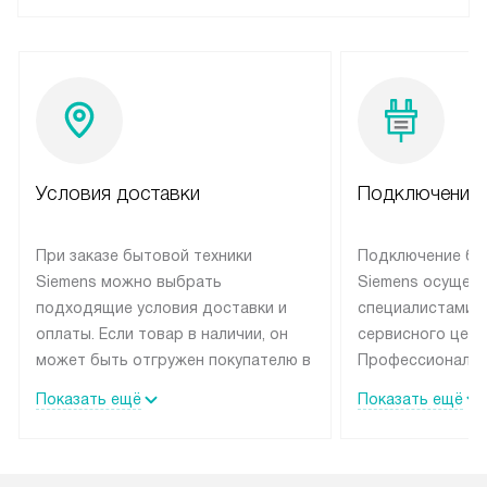
Условия доставки
Подключение 
При заказе бытовой техники
Подключение бы
Siemens можно выбрать
Siemens осущес
подходящие условия доставки и
специалистами 
оплаты. Если товар в наличии, он
сервисного цент
может быть отгружен покупателю в
Профессиональн
течение трех дней. Техника со
гарантия долгой
Показать ещё
Показать ещё
специальным лейблом
эксплуатации те
доставляется бесплатно по
мастера за МКА
Москве. Выезд за МКАД
дополнительную 