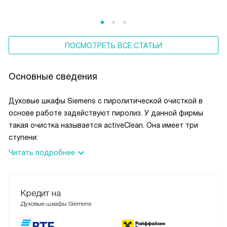
вопросам энергоэффективности уделяется особое
внимание. Инновации Siemens позволяют снизить расходы
на электроэнергию и воду при сохранении
потребительских свойств техники.
ПОСМОТРЕТЬ ВСЕ СТАТЬИ
Основные сведения
Духовые шкафы Siemens с пиролитической очисткой в
основе работе задействуют пиролиз. У данной фирмы
такая очистка называется activeClean. Она имеет три
ступени:
Читать подробнее
Кредит на
Духовые шкафы Siemens