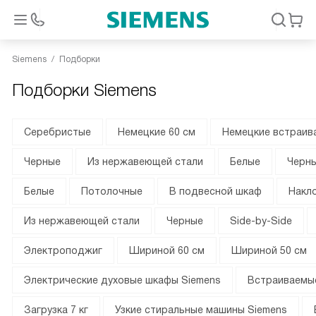
Siemens
Подборки
Подборки Siemens
Серебристые
Немецкие 60 см
Немецкие встраив
Черные
Из нержавеющей стали
Белые
Черн
Белые
Потолочные
В подвесной шкаф
Накл
Из нержавеющей стали
Черные
Side-by-Side
Электроподжиг
Шириной 60 см
Шириной 50 см
Электрические духовые шкафы Siemens
Встраиваемы
Загрузка 7 кг
Узкие стиральные машины Siemens