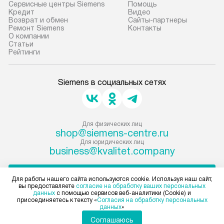
Сервисные центры Siemens
Помощь
Кредит
Видео
Возврат и обмен
Сайты-партнеры
Ремонт Siemens
Контакты
О компании
Статьи
Рейтинги
Siemens в социальных сетях
Для физических лиц
shop@siemens-centre.ru
Для юридических лиц
business@kvalitet.company
НАПИСАТЬ РУКОВОДСТВУ
Для работы нашего сайта используются cookie. Используя наш сайт,
вы предоставляете
согласие на обработку ваших персональных
данных
с помощью сервисов веб-аналитики (Cookie) и
Политика конфиденциальности
присоединяетесь к тексту «
Согласия на обработку персональных
данных
»
Условия продажи
Карта сайта
Соглашаюсь